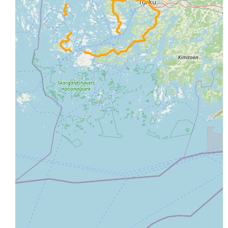
161
3
135
11