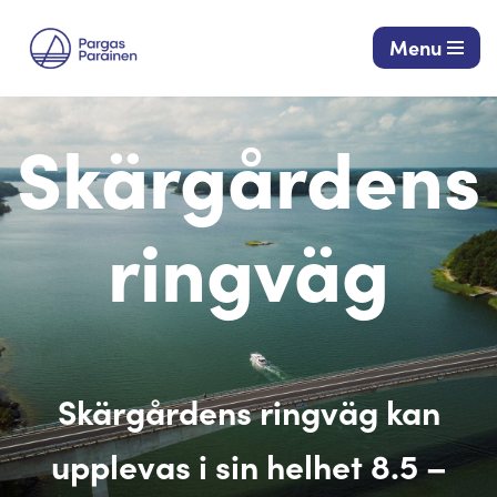
Menu
Siirry
suoraan
sisältöön
Skärgårdens
ringväg
Skärgårdens ringväg kan
upplevas i sin helhet 8.5 –