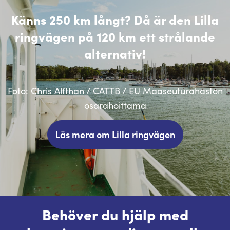
Känns 250 km långt? Då är den Lilla
ringvägen på 120 km ett strålande
alternativ!
Foto: Chris Alfthan / CATTB / EU Maaseuturahaston
osarahoittama
Läs mera om Lilla ringvägen
Behöver du hjälp med