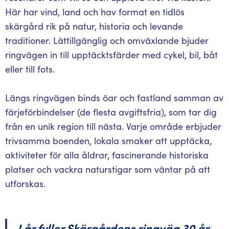
Här har vind, land och hav format en tidlös
skärgård rik på natur, historia och levande
traditioner. Lättillgänglig och omväxlande bjuder
ringvägen in till upptäcktsfärder med cykel, bil, båt
eller till fots.
Längs ringvägen binds öar och fastland samman av
färjeförbindelser (de flesta avgiftsfria), som tar dig
från en unik region till nästa. Varje område erbjuder
trivsamma boenden, lokala smaker att upptäcka,
aktiviteter för alla åldrar, fascinerande historiska
platser och vackra naturstigar som väntar på att
utforskas.
I år fyller Skärgårdens ringväg 30 år –