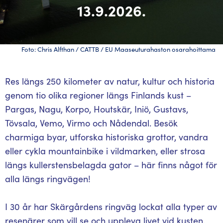
13.9.2026.
Foto: Chris Alfthan / CATTB / EU Maaseuturahaston osarahoittama
Res längs 250 kilometer av natur, kultur och historia
genom tio olika regioner längs Finlands kust –
Pargas, Nagu, Korpo, Houtskär, Iniö, Gustavs,
Tövsala, Vemo, Virmo och Nådendal. Besök
charmiga byar, utforska historiska grottor, vandra
eller cykla mountainbike i vildmarken, eller strosa
längs kullerstensbelagda gator – här finns något för
alla längs ringvägen!
I 30 år har Skärgårdens ringväg lockat alla typer av
resenärer som vill se och uppleva livet vid kusten.