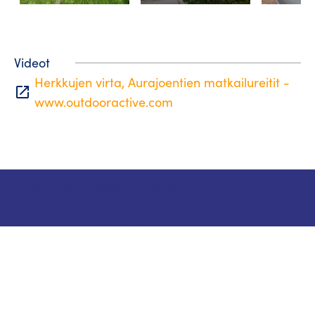
Videot
Herkkujen virta, Aurajoentien matkailureitit -
open_in_new
www.outdooractive.com
Matkailuneuvonta
Puhelin: +358 400 117 123
Sähköposti: visit@pargas.fi