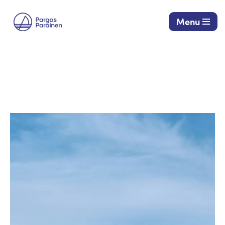
Menu
Siirry
suoraan
sisältöön