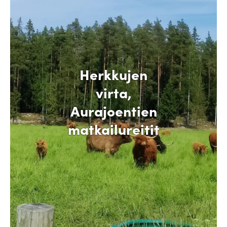
Herkkujen
virta,
Aurajoentien
matkailureitit