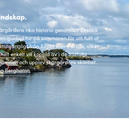
andskap.
rgårdens rika historia genom att besöka
 en guidad tur på sommaren för att fullt ut
lgängligt från Kirjais eller Pärnäs, vilket
elt enkelt vill koppla av i de fridfulla
thamnen och upplev skärgårdens skönhet.
 ön Berghamn.