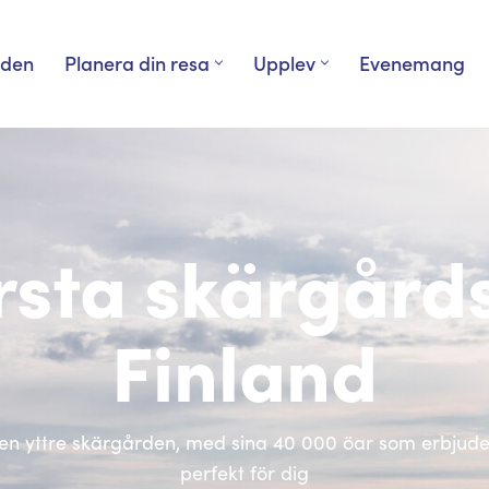
rden
Planera din resa
Upplev
Evenemang
rsta skärgård
Finland
en yttre skärgården, med sina 40 000 öar som erbjuder 
perfekt för dig