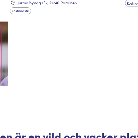
Jurmo byväg 137, 21740 Parainen
Kostnad
Kostnadsfri
n är en vild och vacker plat