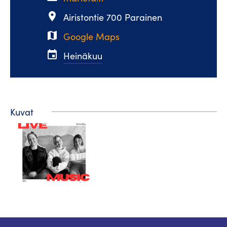
place
Airistontie 700 Parainen
map
Google Maps
event
Heinäkuu
Kuvat