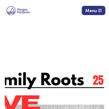
Menu
Siirry
suoraan
sisältöön