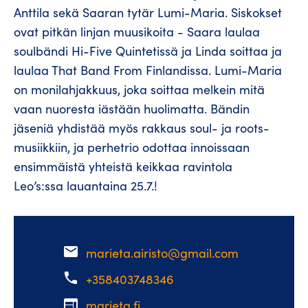
Anttila sekä Saaran tytär Lumi-Maria. Siskokset
ovat pitkän linjan muusikoita - Saara laulaa
soulbändi Hi-Five Quintetissä ja Linda soittaa ja
laulaa That Band From Finlandissa. Lumi-Maria
on monilahjakkuus, joka soittaa melkein mitä
vaan nuoresta iästään huolimatta. Bändin
jäseniä yhdistää myös rakkaus soul- ja roots-
musiikkiin, ja perhetrio odottaa innoissaan
ensimmäistä yhteistä keikkaa ravintola
Leo’s:ssa lauantaina 25.7.!
email
marieta.airisto@gmail.com
phone
+358403748346
web
marieta.fi