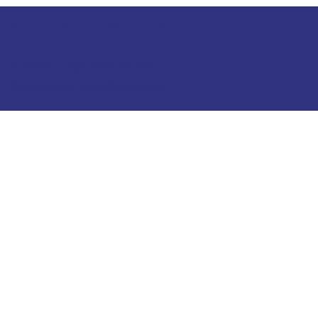
Matkailuneuvonta
Puhelin: +358 400 117 123
Sähköposti: visit@pargas.fi
Sivustollamme käytetään evästeitä (cookies).
Keräämme evästeiden avulla sivuston
kävijätilastoja ja analysoimme tietoja. Voimme
käyttää sivustojemme käytöstä kerättyä tietoa
myös tietylle selaimelle kohdennetun mainonnan
tai sisällön tuottamiseen. Tavoitteenamme on
kehittää sivustomme laatua ja sisältöjä