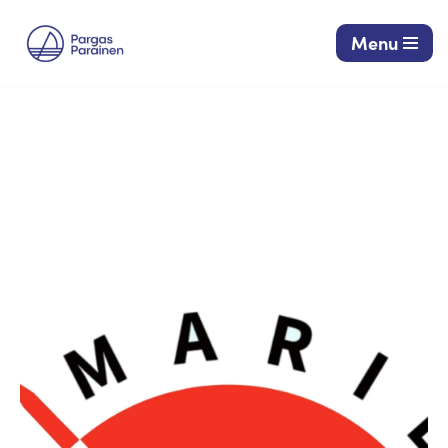
Menu
Siirry
suoraan
sisältöön