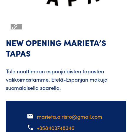
NEW OPENING MARIETA’S
TAPAS
Tule nauttimaan espanjalaisten tapasten
valikoimastamme. Etelä-Espanjan makuja
suomalaisella saarella.
email
marieta.airisto@gmail.com
phone
+358403748346