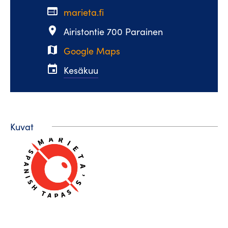
web
marieta.fi
place
Airistontie 700 Parainen
map
Google Maps
event
Kesäkuu
Kuvat