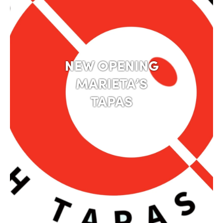
NEW OPENING
MARIETA’S
TAPAS