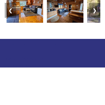
❮
❯
Turistinformation
Telefon: +358 400 117 123
E-post: visit@pargas.fi
Vår webbplats använder cookies. Vi använder