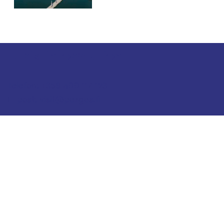
Turistinformation
Telefon: +358 400 117 123
E-post: visit@pargas.fi
Vår webbplats använder cookies. Vi använder
cookies för att samla in och analysera statistik över
besökare på webbplatsen. Besökaruppgifterna är
anonyma och uppgifterna delas inte till tredje part.