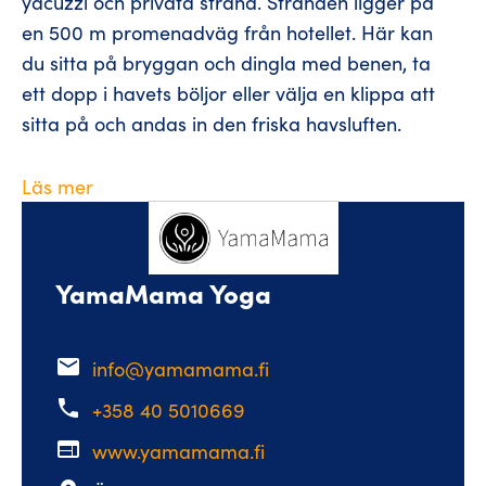
yacuzzi och privata strand. Stranden ligger på
en 500 m promenadväg från hotellet. Här kan
du sitta på bryggan och dingla med benen, ta
ett dopp i havets böljor eller välja en klippa att
sitta på och andas in den friska havsluften.
Läs mer
YamaMama Yoga
email
info@yamamama.fi
phone
+358 40 5010669
web
www.yamamama.fi