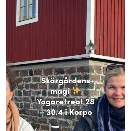
Skärgårdens
magi
Yogaretreat 28
– 30.4 i Korpo