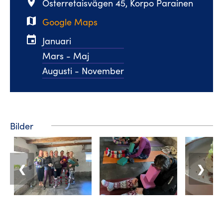
place
Österretaisvägen 45, Korpo Parainen
map
Google Maps
event
Januari
Mars - Maj
Augusti - November
Bilder
❮
❯