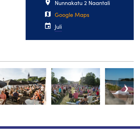
place
Nunnakatu 2 Naantali
map
Google Maps
event
Juli
❯