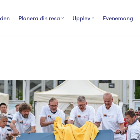
rden
Planera din resa
Upplev
Evenemang