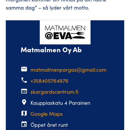
samma dag” – så lyder vårt motto.
Matmalmen Oy Ab
email
matmalmenpargas@gmail.com
phone
+358405764976
web
skargardscentrum.fi
place
Kauppiaskatu 4 Parainen
map
Google Maps
event
Öppet året runt