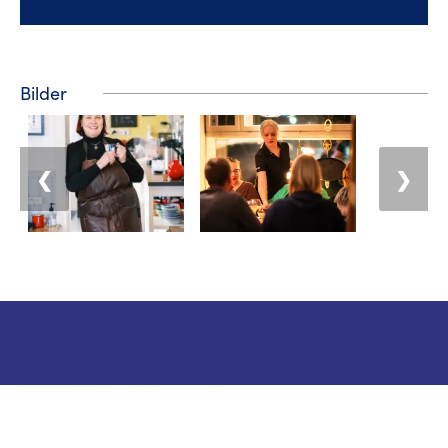
Bilder
❮
❯
Turistinformation
Telefon: +358 400 117 123
E-post: visit@pargas.fi