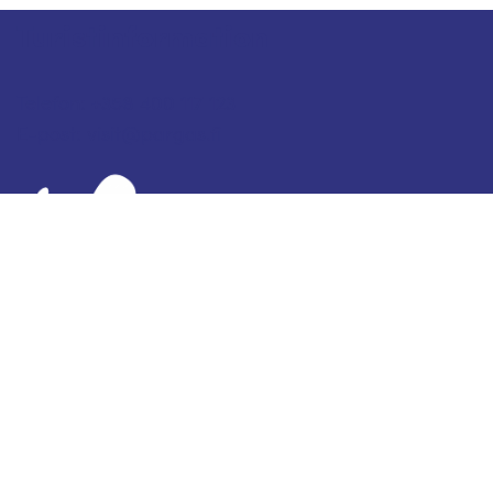
Turistinformation
Telefon: +358 400 117 123
E-post: visit@pargas.fi
Vår webbplats använder cookies. Vi använder
cookies för att samla in och analysera statistik över
besökare på webbplatsen. Besökaruppgifterna är
anonyma och uppgifterna delas inte till tredje part.
Den insamlade informationen kan användas för
reklam som är riktad till en specifik typ av
webbläsare. Vårt mål är att utveckla webbplatsen