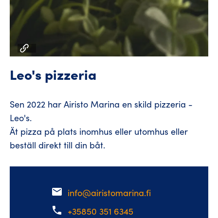
Leo's pizzeria
Sen 2022 har Airisto Marina en skild pizzeria -
Leo's.
Ät pizza på plats inomhus eller utomhus eller
beställ direkt till din båt.
email
info@airistomarina.fi
phone
+35850 351 6345