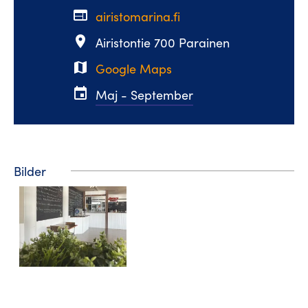
web
airistomarina.fi
place
Airistontie 700 Parainen
map
Google Maps
event
Maj - September
Bilder