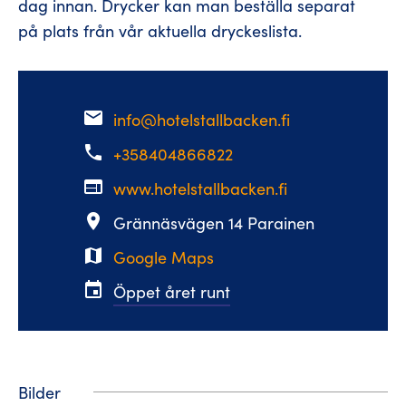
dag innan. Drycker kan man beställa separat
på plats från vår aktuella dryckeslista.
email
info@hotelstallbacken.fi
phone
+358404866822
web
www.hotelstallbacken.fi
place
Grännäsvägen 14 Parainen
map
Google Maps
event
Öppet året runt
Bilder