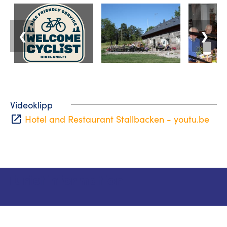
❮
❯
Videoklipp
open_in_new
Hotel and Restaurant Stallbacken - youtu.be
Turistinformation
Telefon: +358 400 117 123
E-post: visit@pargas.fi