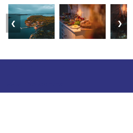
❮
❯
Turistinformation
Telefon: +358 400 117 123
E-post: visit@pargas.fi