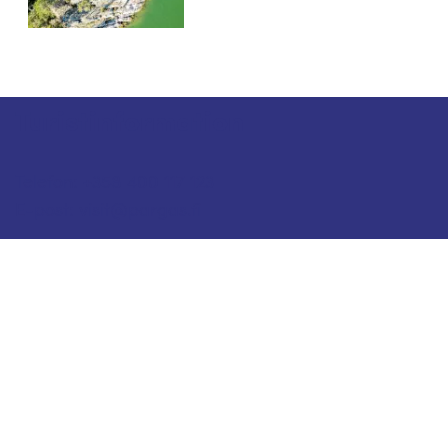
Turistinformation
Telefon: +358 400 117 123
E-post: visit@pargas.fi
Vår webbplats använder cookies. Vi använder
cookies för att samla in och analysera statistik över
besökare på webbplatsen. Besökaruppgifterna är