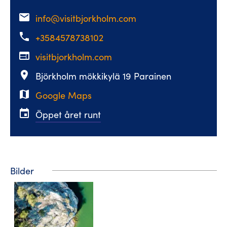
email
info@visitbjorkholm.com
phone
+3584578738102
web
visitbjorkholm.com
place
Björkholm mökkikylä 19 Parainen
map
Google Maps
event
Öppet året runt
Bilder